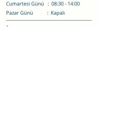
​​Cumartesi Günü : 08:30 - 14:00
​Pazar Günü
: Kapalı
İletişim
Merkez Mah. Sarıyer Deresi Sok
No:4/1,
Sarıyer, İstanbul, Türkiye
0212 242 25 50
0212 242 67 98
info@sariyertipmerkezi.com
Özel Sarıyer Tıp Merkezi
Editör: Sinem Naz Alp Shin
Güncelleme Tarihi:
29.07.2026